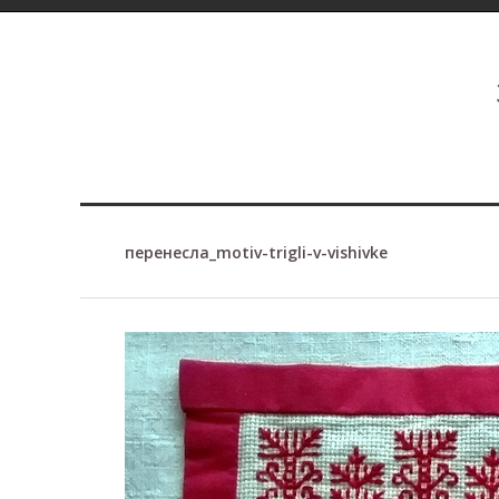
перенесла_motiv-trigli-v-vishivke