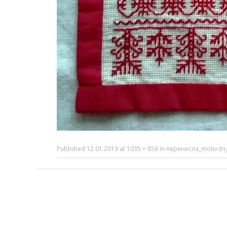
Published
12.01.2019
at
1035 × 856
in
перенесла_motiv-trigl