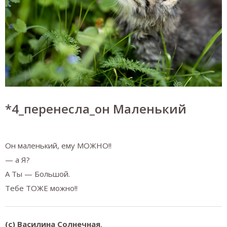
*4_перенесла_он Маленький
Он маленький, ему МОЖНО!!
— а Я?
А Ты — Большой.
Тебе ТОЖЕ можно!!
(с) Василина Солнечная
,