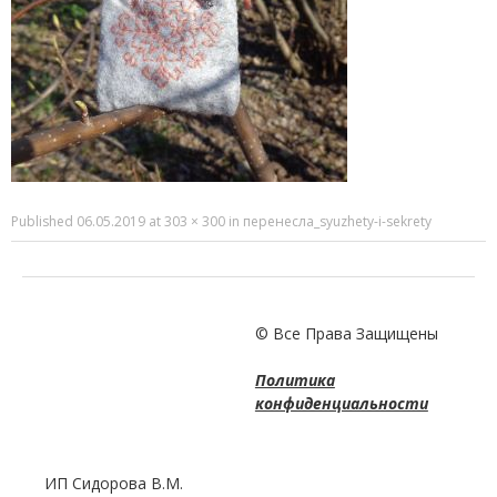
Published
06.05.2019
at
303 × 300
in
перенесла_syuzhety-i-sekrety
© Все Права Защищены
Политика
конфиденциальности
ИП Сидорова В.М.