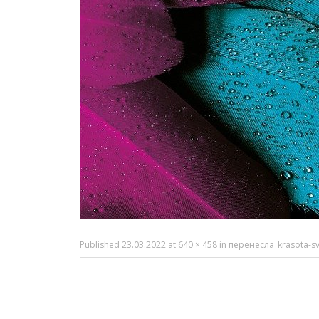
Published
23.03.2022
at
640 × 458
in
перенесла_krasota-sv