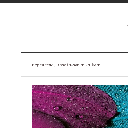
перенесла_krasota-svoimi-rukami