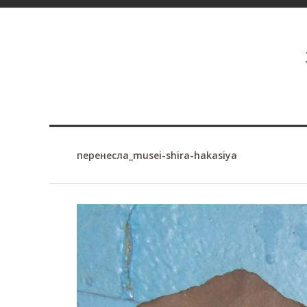
перенесла_musei-shira-hakasiya