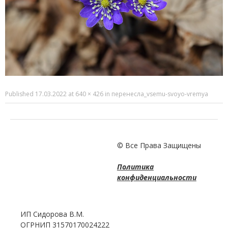
Published
17.03.2022
at
640 × 426
in
перенесла_vsemu-svoyo-vremya
© Все Права Защищены
Политика
конфиденциальности
ИП Сидорова В.М.
ОГРНИП 31570170024222