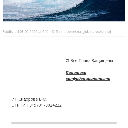
Published
03.02.2022
at
640 × 315
in
перенесла_glubina-vselennoj
© Все Права Защищены
Политика
конфиденциальности
ИП Сидорова В.М.
ОГРНИП 31570170024222