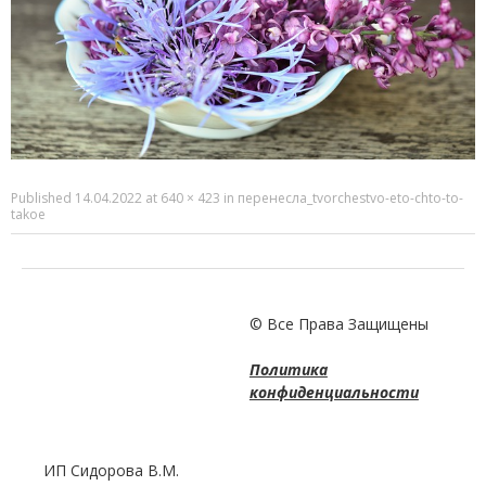
Published
14.04.2022
at
640 × 423
in
перенесла_tvorchestvo-eto-chto-to-
takoe
© Все Права Защищены
Политика
конфиденциальности
ИП Сидорова В.М.