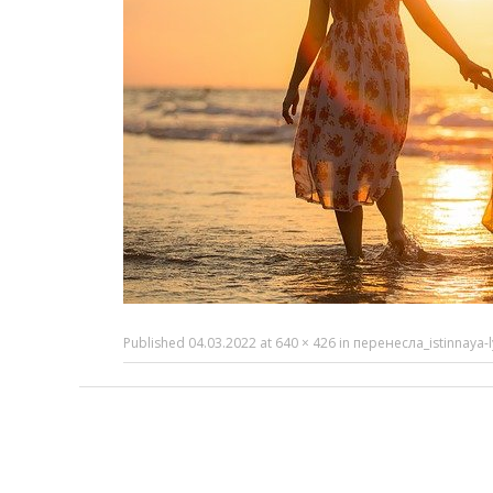
Published
04.03.2022
at
640 × 426
in
перенесла_istinnaya-l