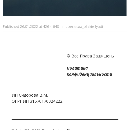
Published
26.01.2022
at
426 × 640
in
перенесла_blizkie-lyudi
© Все Права Защищены
Политика
конфиденциальности
ИП Сидорова В.М.
ОГРНИП 31570170024222
© 2026
Все Права Защищены
·