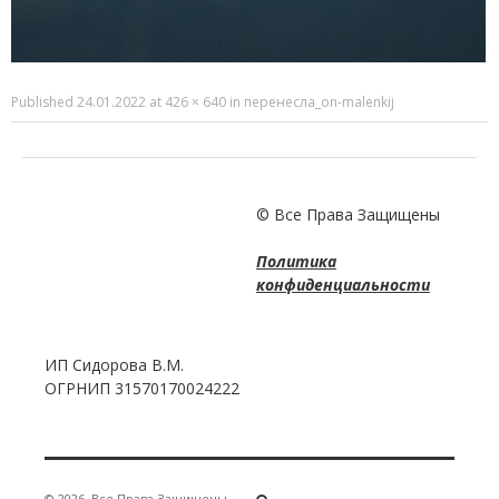
Published
24.01.2022
at
426 × 640
in
перенесла_on-malenkij
© Все Права Защищены
Политика
конфиденциальности
ИП Сидорова В.М.
ОГРНИП 31570170024222
© 2026
Все Права Защищены
·