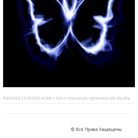
Published
23.04.2019
at
640 × 626
in
перенесла_ognennaya-sila-shyolka
© Все Права Защищены