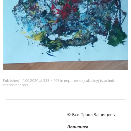
Published
14.06.2020
at
533 × 468
in
перенесла_sakralnyj-istochnik-
zhenstvennosti
© Все Права Защищены
Политика