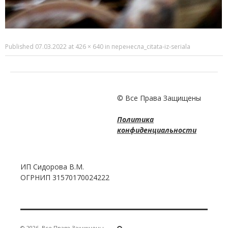
Published
07.03.2022
at
426 × 640
in
перенесла_citata-iz-seriala
© Все Права Защищены
Политика
конфиденциальности
ИП Сидорова В.М.
ОГРНИП 31570170024222
© 2026
Все Права Защищены
·