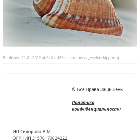
Published
21.01.2022
at
640 × 426
in
перенесла_vselenskij-princip
© Все Права Защищены
Политика
конфиденциальности
ИП Сидорова В.М.
ОГРНИП 31570170024222