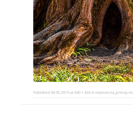
Published
06.05.2019
at
640 × 426
in
перенесла_princip-mat