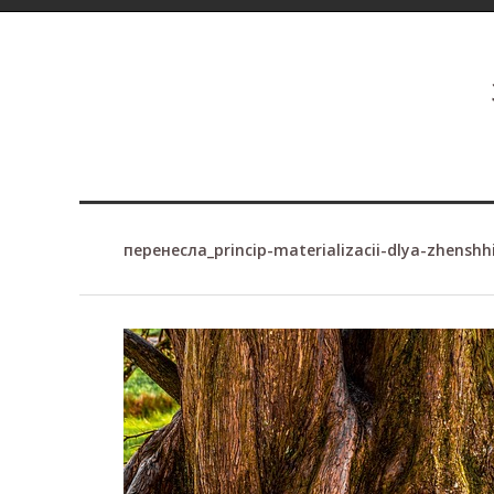
перенесла_princip-materializacii-dlya-zhenshh