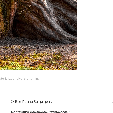
erializacii-dlya-zhenshhiny
© Все Права Защищены
Политика конфиденциальности