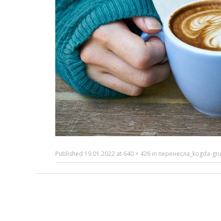
Published
19.01.2022
at
640 × 426
in
перенесла_kogda-gru