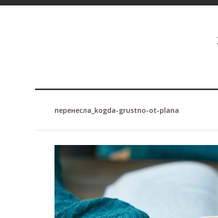
перенесла_kogda-grustno-ot-plana