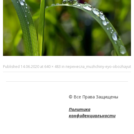
Published
14.06.2020
at
640 × 483
in
перенесла_muzhchiny-eyo-obozhayut
© Все Права Защищены
Политика
конфиденциальности