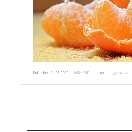
Published
04.03.2022
at
640 × 361
in
перенесла_chuvstvo