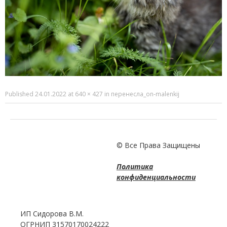
Published
24.01.2022
at
640 × 427
in
перенесла_on-malenkij
© Все Права Защищены
Политика
конфиденциальности
ИП Сидорова В.М.
ОГРНИП 31570170024222