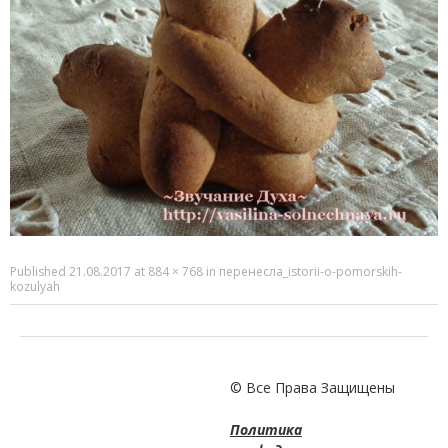
Published
21.08.2017
at
884 × 768
in
перенесла_istorii-o-pomorskih-
kozulyah
© Все Права Защищены
Политика