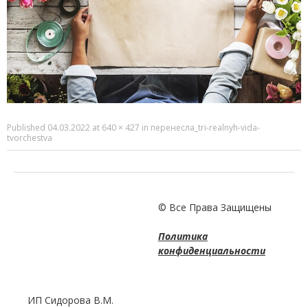
Published
04.03.2022
at
640 × 427
in
перенесла_tri-realnyh-vida-
tvorchestva
© Все Права Защищены
Политика
конфиденциальности
ИП Сидорова В.М.