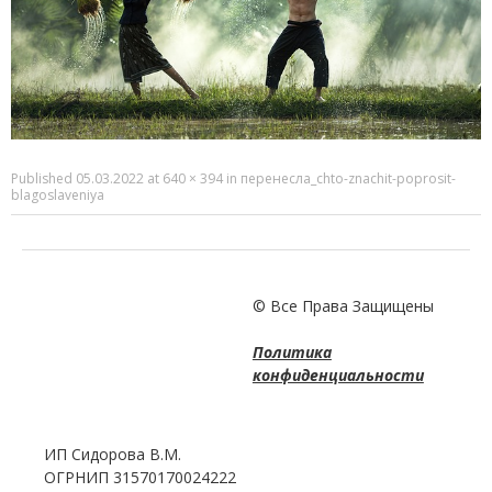
Published
05.03.2022
at
640 × 394
in
перенесла_chto-znachit-poprosit-
blagoslaveniya
© Все Права Защищены
Политика
конфиденциальности
ИП Сидорова В.М.
ОГРНИП 31570170024222