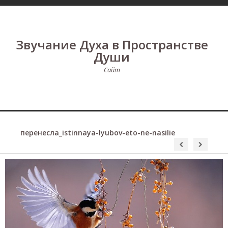
Звучание Духа в Пространстве
Души
Сайт
перенесла_istinnaya-lyubov-eto-ne-nasilie