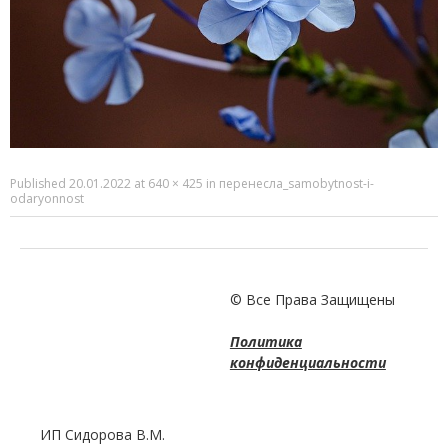
Published
20.01.2022
at
640 × 425
in
перенесла_samobytnost-i-
odaryonnost
© Все Права Защищены
Политика
конфиденциальности
ИП Сидорова В.М.