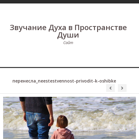
Звучание Духа в Пространстве
Души
Сайт
перенесла_neestestvennost-privodit-k-oshibke