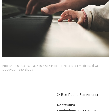
Published
03.03.2022
at
640 × 516
in
перенесла_sila-i-mudrost-dlya-
sleduyushhego-shaga
© Все Права Защищены
Политика
конфиденциальности