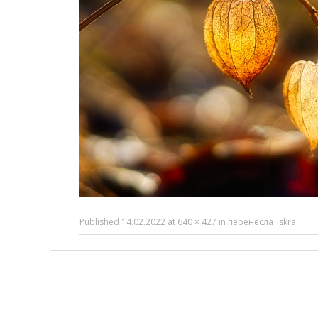
Published
14.02.2022
at
640 × 427
in
перенесла_iskra